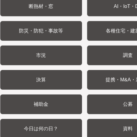
断熱材・窓
AI・IoT・
防災・防犯・事故等
各種住宅・建
市況
調査
決算
提携・M&A・
補助金
公募
今日は何の日？
資料