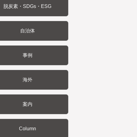
脱炭素・SDGs・ESG
自治体
事例
海外
案内
Column