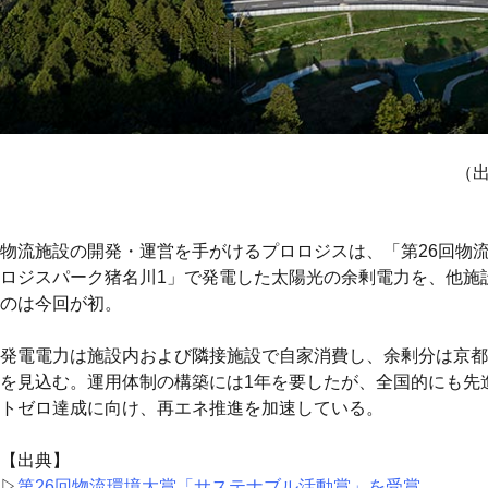
（出
物流施設の開発・運営を手がけるプロロジスは、「第26回物
ロジスパーク猪名川1」で発電した太陽光の余剰電力を、他施
のは今回が初。
発電電力は施設内および隣接施設で自家消費し、余剰分は京都府の
を見込む。運用体制の構築には1年を要したが、全国的にも先
トゼロ達成に向け、再エネ推進を加速している。
【出典】
▷
第26回物流環境大賞「サステナブル活動賞」を受賞