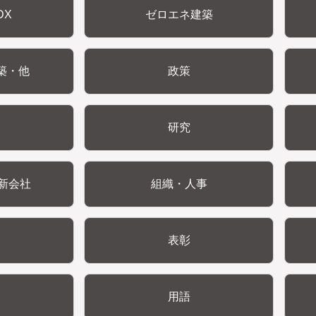
DX
ゼロエネ建築
築・他
政策
研究
新会社
組織・人事
表彰
用語