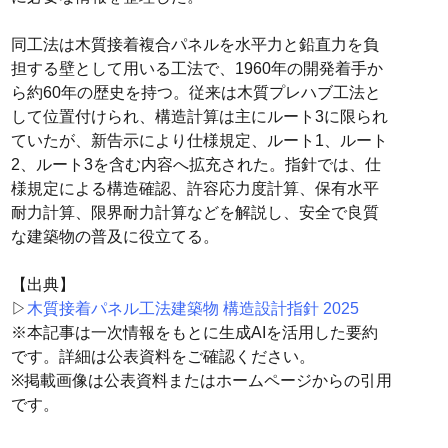
同工法は木質接着複合パネルを水平力と鉛直力を負
担する壁として用いる工法で、1960年の開発着手か
ら約60年の歴史を持つ。従来は木質プレハブ工法と
して位置付けられ、構造計算は主にルート3に限られ
ていたが、新告示により仕様規定、ルート1、ルート
2、ルート3を含む内容へ拡充された。指針では、仕
様規定による構造確認、許容応力度計算、保有水平
耐力計算、限界耐力計算などを解説し、安全で良質
な建築物の普及に役立てる。
【出典】
▷
木質接着パネル工法建築物 構造設計指針 2025
※本記事は一次情報をもとに生成AIを活用した要約
です。詳細は公表資料をご確認ください。
※掲載画像は公表資料またはホームページからの引用
です。