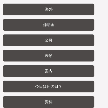
海外
補助金
公募
表彰
案内
今日は何の日？
資料