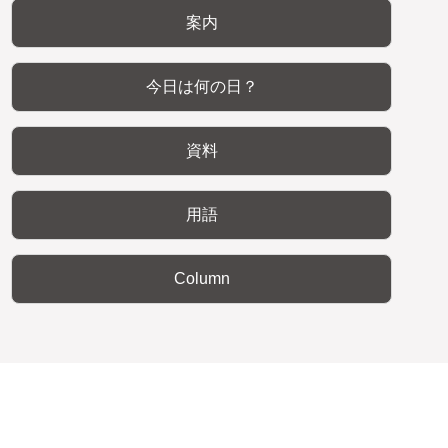
案内
今日は何の日？
資料
用語
Column