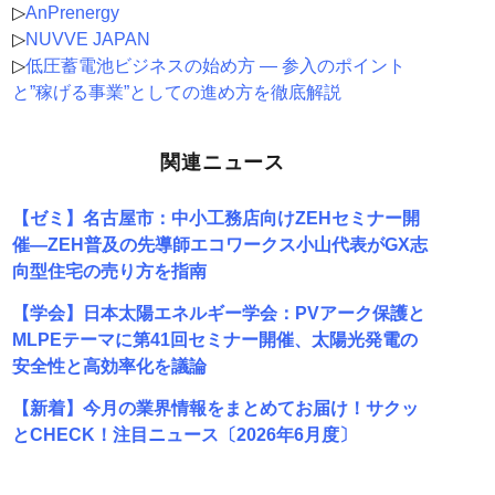
▷
AnPrenergy
▷
NUVVE JAPAN
▷
低圧蓄電池ビジネスの始め方 ― 参入のポイント
と”稼げる事業”としての進め方を徹底解説
関連ニュース
【ゼミ】名古屋市：中小工務店向けZEHセミナー開
催―ZEH普及の先導師エコワークス小山代表がGX志
向型住宅の売り方を指南
【学会】日本太陽エネルギー学会：PVアーク保護と
MLPEテーマに第41回セミナー開催、太陽光発電の
安全性と高効率化を議論
【新着】今月の業界情報をまとめてお届け！サクッ
とCHECK！注目ニュース〔2026年6月度〕