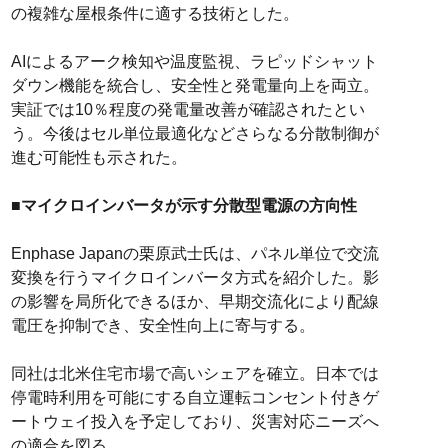
の複雑な屋根条件に適する技術とした。
AIによるアーク検知や温度監視、ラピッドシャット
ダウン機能を統合し、安全性と発電量向上を両立。
実証では10％程度の発電量改善が確認されたとい
う。今後はセル単位最適化などさらなる分散制御が
進む可能性も示された。
■マイクロインバータが示す分散型電源の方向性
Enphase Japanの栗原武士氏は、パネル単位で交流
変換を行うマイクロインバータ方式を紹介した。影
の影響を局所化できるほか、早期交流化により配線
電圧を抑制でき、安全性向上に寄与する。
同社は北米住宅市場で高いシェアを確立。日本では
停電時利用を可能にする自立運転コンセント付きゲ
ートウェイ投入を予定しており、災害対応ニーズへ
の適合を図る。