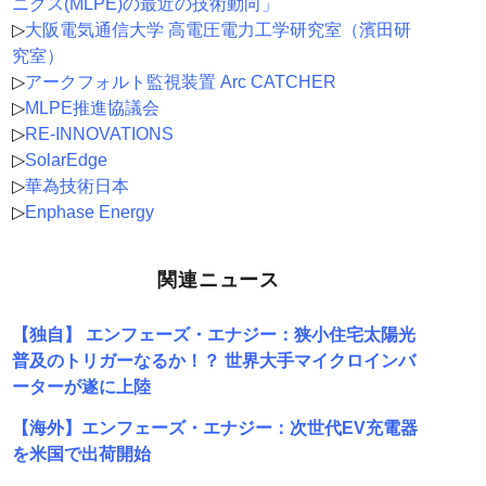
ニクス(MLPE)の最近の技術動向」
▷
大阪電気通信大学 高電圧電力工学研究室（濱田研
究室）
▷
アークフォルト監視装置 Arc CATCHER
▷
MLPE推進協議会
▷
RE-INNOVATIONS
▷
SolarEdge
▷
華為技術日本
▷
Enphase Energy
関連ニュース
【独自】 エンフェーズ・エナジー：狭小住宅太陽光
普及のトリガーなるか！？ 世界大手マイクロインバ
ーターが遂に上陸
【海外】エンフェーズ・エナジー：次世代EV充電器
を米国で出荷開始