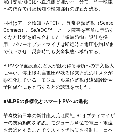
電は交流側に比べ直流側管理が不十分で、単一機能
への依存では誤検知や検知漏れの課題が残る。
同社はアーク検知（AFCI）、異常発熱監視（Sense
Connect）、SafeDC™、アーク障害を事前に予防す
るなど技術を組み合わせた「多層防御」設計を採
用。パワーオプティマイザは断絶時に電圧を約1Vま
で低下させ、災害時でも安全状態へ移行する。
BIPVや壁面設置など人が触れ得る場所への導入拡大
に伴い、停止後も高電圧が残る従来方式のリスクが
顕在化している。モジュール単位監視は遠隔診断や
予防保全にも寄与するとの認識を示した。
■MLPEの多様化とスマートPVへの進化
華為技術日本の新井龍人氏は同社DCオプティマイザ
ーの技術動向を解説。モジュール単位で電圧・電流
を最適化することでミスマッチ損失を抑制し、日本