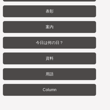
表彰
案内
今日は何の日？
資料
用語
Column