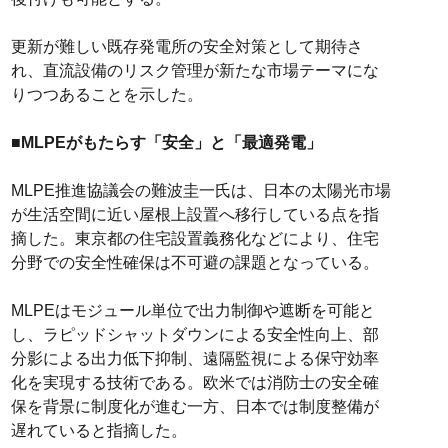
更新が難しい既存発電所の安全対策として期待さ
れ、直流設備のリスク管理が新たな市場テーマにな
りつつあることを示した。
■MLPEがもたらす「安全」と「最適発電」
MLPE推進協議会の難波圭一氏は、日本の太陽光市場
が生活空間に近い屋根上設置へ移行している点を指
摘した。東京都の住宅設置義務化などにより、住宅
分野での安全性確保は不可避の課題となっている。
MLPEはモジュール単位で出力制御や遮断を可能と
し、ラピッドシャットダウンによる安全性向上、部
分影による出力低下抑制、遠隔監視による保守効率
化を実現する技術である。欧米では消防士の安全確
保を背景に制度化が進む一方、日本では制度整備が
遅れていると指摘した。