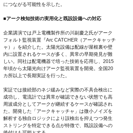
につながる可能性を示した。
■アーク検知技術の実用化と既設設備への対応
企業講演では戸上電機製作所の川副慶之氏がアーク
フォルト監視装置『Arc CATCHER（アークキャッチ
ャ）』を紹介した。太陽光設備は配線が屋根裏や壁
内に設置されるケースが多く、異常の早期発見が難
しい。同社は配電機器で培った技術を応用し、2015
年頃から太陽光向けアーク監視装置を開発。全国20
カ所以上で長期実証を行った。
実証では接続部のネジ緩みなど実際の不具合検出に
成功し、電流計では異常が確認できない状態でも高
周波成分としてアークが継続するケースが確認され
た。開発した「アークキャッチャ」は微小ノイズを
解析する独自ロジックにより誤検出を抑えつつ発生
ストリングを特定できる点が特徴で、既設設備への
後付けも可能とする。