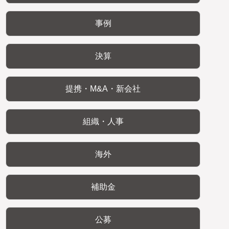
事例
決算
提携・M&A・新会社
組織・人事
海外
補助金
公募