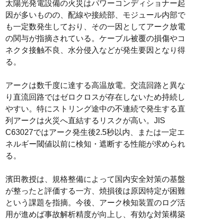
太陽光発電設備の火災はパワーコンディショナー起
因が多いものの、配線や接続部、モジュール内部で
も一定数発生しており、その一因としてアーク放電
の関与が指摘されている。ケーブル被覆の損傷やコ
ネクタ接触不良、水分侵入などが発生要因となり得
る。
アークは数千度に達する高温放電。交流回路と異な
り直流回路ではゼロクロスが存在しないため持続し
やすい。特にストリング途中の不連続で発生する直
列アークは火災へ直結するリスクが高い。JIS
C63027ではアーク発生後2.5秒以内、または一定エ
ネルギー閾値以前に検知・遮断する性能が求められ
る。
濱田教授は、規格整備によって国内安全対策の基盤
が整ったと評価する一方、焼損後は原因特定が困難
という課題を指摘。今後、アーク検知装置のログ活
用が進めば事故解析精度が向上し、有効な対策構築