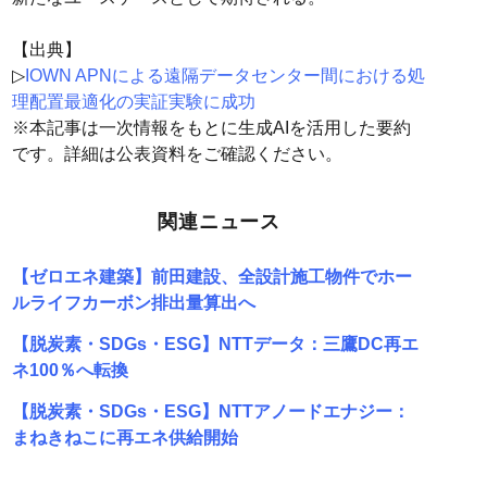
【出典】
▷
IOWN APNによる遠隔データセンター間における処
理配置最適化の実証実験に成功
※本記事は一次情報をもとに生成AIを活用した要約
です。詳細は公表資料をご確認ください。
関連ニュース
【ゼロエネ建築】前田建設、全設計施工物件でホー
ルライフカーボン排出量算出へ
【脱炭素・SDGs・ESG】NTTデータ：三鷹DC再エ
ネ100％へ転換
【脱炭素・SDGs・ESG】NTTアノードエナジー：
まねきねこに再エネ供給開始