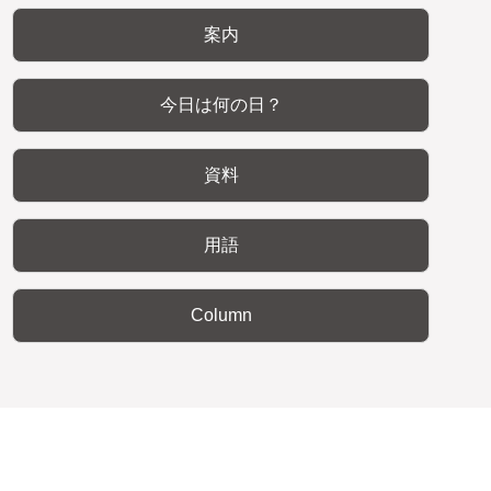
案内
今日は何の日？
資料
用語
Column