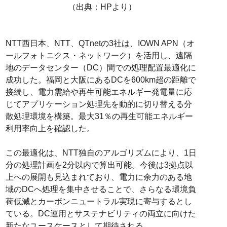
（出典：HPより）
NTT西日本、NTT、QTnetの3社は、IOWN APN（オ
ールフォトニクス・ネットワーク）を活用し、遠隔
地のデータセンター（DC）間での処理配置最適化に
成功した。福岡と大阪にあるDCを600km超の距離で
接続し、電力需給や再生可能エネルギー発電量に応
じてアプリケーション処理先を動的に切り替える分
散処理環境を構築。最大31％の再生可能エネルギー
利用率向上を確認した。
この最適化は、NTT独自のアルゴリズムにより、1日
分の処理計画を2分以内で算出可能。今後は3拠点以
上への展開も見込まれており、電力に余力のある地
域のDCへ処理を集中させることで、さらなる環境負
荷低減とカーボンニュートラル実現に寄与するとし
ている。DC運用とサステナビリティの両立に向けた
新たなユースケースとして期待される。