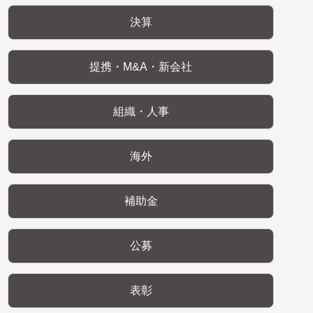
決算
提携・M&A・新会社
組織・人事
海外
補助金
公募
表彰