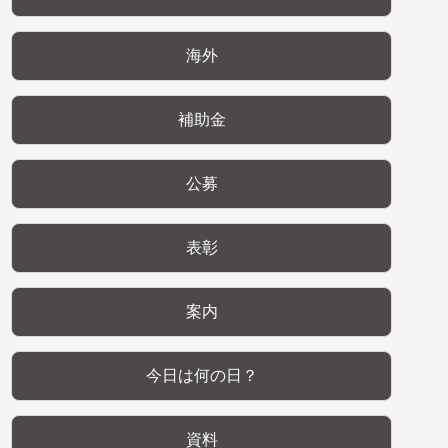
海外
補助金
公募
表彰
案内
今日は何の日？
資料