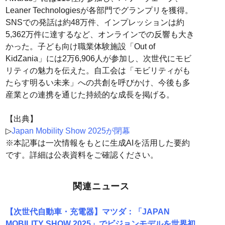
Leaner Technologiesが各部門でグランプリを獲得。
SNSでの発話は約48万件、インプレッションは約
5,362万件に達するなど、オンラインでの反響も大き
かった。子ども向け職業体験施設「Out of
KidZania」には2万6,906人が参加し、次世代にモビ
リティの魅力を伝えた。自工会は「モビリティがも
たらす明るい未来」への共創を呼びかけ、今後も多
産業との連携を通じた持続的な成長を掲げる。
【出典】
▷
Japan Mobility Show 2025が閉幕
※本記事は一次情報をもとに生成AIを活用した要約
です。詳細は公表資料をご確認ください。
関連ニュース
【次世代自動車・充電器】マツダ：「JAPAN
MOBILITY SHOW 2025」でビジョンモデルを世界初