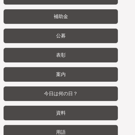
補助金
公募
表彰
案内
今日は何の日？
資料
用語