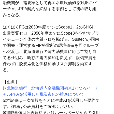
融機関が、需要家として再エネ環境価値を対象にバ
ーチャルPPA契約を締結する事例として初の取り組
みとなる。
ほくほくFGは2030年度までにScope1、2のGHG排
出量実質ゼロ、2050年度までにScope3を含むサプラ
イチェーン全体の実質ゼロを掲げる。Sustechが国内
で開発・運営するFIP発電所の環境価値を同グループ
へ譲渡し、北海道銀行の電力消費量に応じて割り当
てる仕組み。既存の電力契約を変えず、設備投資を
伴わずに脱炭素化と価格変動リスク抑制を両立す
る。
【出典】
▷
北海道銀行、北海道内金融機関初※1となるバーチ
ャルPPAを活用した脱炭素化の推進について
※本記事は一次情報をもとに生成AIを活用した要約で
す。詳細は公表資料をご確認ください。
※掲載画像は公表資料またはホームページからの引用