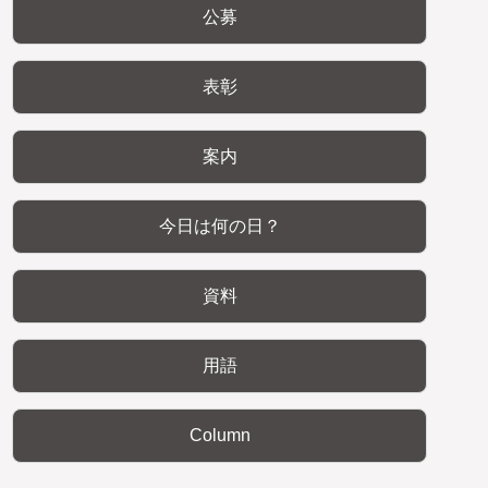
公募
表彰
案内
今日は何の日？
資料
用語
Column