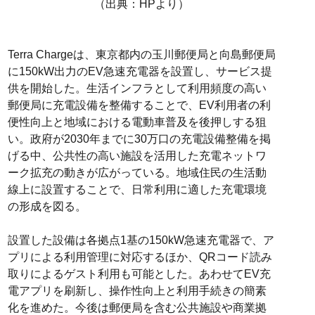
（出典：HPより）
Terra Chargeは、東京都内の玉川郵便局と向島郵便局
に150kW出力のEV急速充電器を設置し、サービス提
供を開始した。生活インフラとして利用頻度の高い
郵便局に充電設備を整備することで、EV利用者の利
便性向上と地域における電動車普及を後押しする狙
い。政府が2030年までに30万口の充電設備整備を掲
げる中、公共性の高い施設を活用した充電ネットワ
ーク拡充の動きが広がっている。地域住民の生活動
線上に設置することで、日常利用に適した充電環境
の形成を図る。
設置した設備は各拠点1基の150kW急速充電器で、ア
プリによる利用管理に対応するほか、QRコード読み
取りによるゲスト利用も可能とした。あわせてEV充
電アプリを刷新し、操作性向上と利用手続きの簡素
化を進めた。今後は郵便局を含む公共施設や商業拠