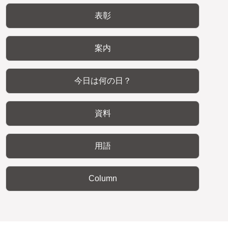
表彰
案内
今日は何の日？
資料
用語
Column