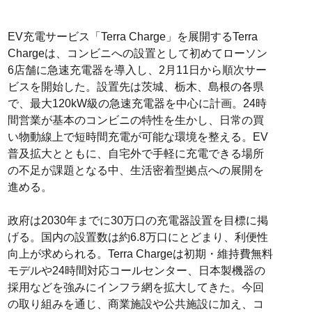
EV充電サービス「Terra Charge」を展開するTerra
Chargeは、コンビニへの設置として初めてローソン
6店舗に急速充電器を導入し、2月11日から順次サー
ビスを開始した。設置先は茨城、栃木、島根の各県
で、最大120kW級の急速充電器を中心に計画。24時
間営業が基本のコンビニの特性を生かし、日常の買
い物動線上で短時間充電が可能な環境を整える。EV
普及拡大とともに、自宅外で手軽に充電できる場所
の不足が課題となる中、生活密着型拠点への展開を
進める。
政府は2030年までに30万口の充電器設置を目標に掲
げる。国内の設置数は約6.8万口にとどまり、利便性
向上が求められる。Terra Chargeは初期・維持費無料
モデルや24時間対応コールセンター、日本製機器の
採用などを強みにインフラ網を拡大してきた。今回
の取り組みを通じ、商業施設や公共施設に加え、コ