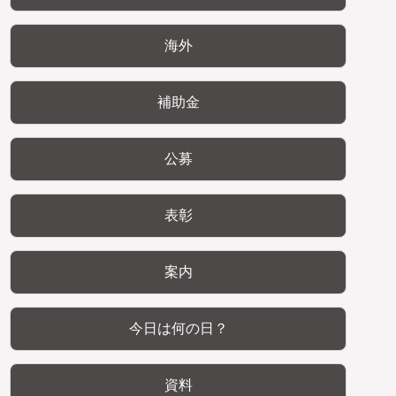
海外
補助金
公募
表彰
案内
今日は何の日？
資料