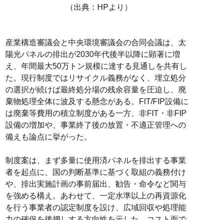
（出典：HPより）
産業構造審議会と中央環境審議会の合同会議は、太
陽光パネルの排出が2030年代後半以降に顕著に増
え、年間最大50万トン規模に達する見通しを共有し
た。現行制度ではリサイクル義務がなく、埋立処分
の選択が続けば最終処分場の残余容量を圧迫し、廃
棄物処理全体に波及する懸念がある。FIT/FIP設備に
は廃棄等費用の積立制度がある一方、非FIT・非FIP
設備の増加や、事業終了後の放置・不適正管理への
備えも論点に挙がった。
制度案は、まず多量に使用済パネルを排出する事業
者を起点に、国の判断基準に基づく取組の義務付け
や、排出実施計画の事前届出、勧告・命令など関与
を強める構え。あわせて、一定水準以上の再資源化
を行う事業者の認定制度を設け、広域回収や処理能
力の確保を後押しする方向性を示した。コスト面で