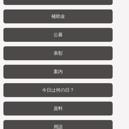
補助金
公募
表彰
案内
今日は何の日？
資料
用語