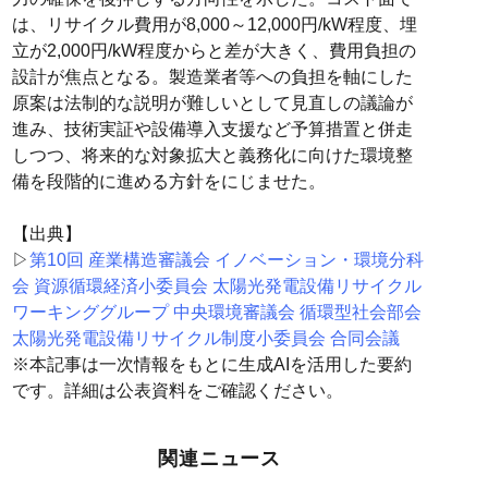
は、リサイクル費用が8,000～12,000円/kW程度、埋
立が2,000円/kW程度からと差が大きく、費用負担の
設計が焦点となる。製造業者等への負担を軸にした
原案は法制的な説明が難しいとして見直しの議論が
進み、技術実証や設備導入支援など予算措置と併走
しつつ、将来的な対象拡大と義務化に向けた環境整
備を段階的に進める方針をにじませた。
【出典】
▷
第10回 産業構造審議会 イノベーション・環境分科
会 資源循環経済小委員会 太陽光発電設備リサイクル
ワーキンググループ 中央環境審議会 循環型社会部会
太陽光発電設備リサイクル制度小委員会 合同会議
※本記事は一次情報をもとに生成AIを活用した要約
です。詳細は公表資料をご確認ください。
関連ニュース