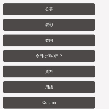
公募
表彰
案内
今日は何の日？
資料
用語
Column