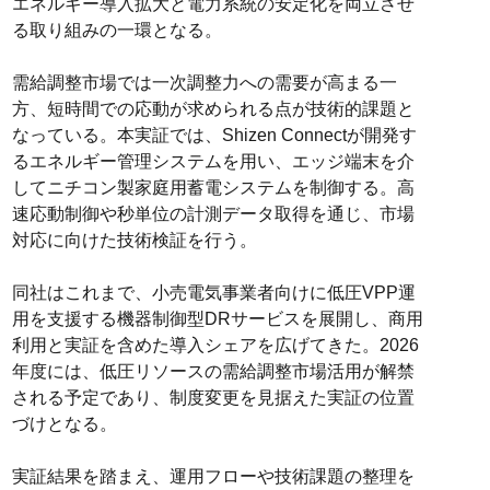
エネルギー導入拡大と電力系統の安定化を両立させ
る取り組みの一環となる。
需給調整市場では一次調整力への需要が高まる一
方、短時間での応動が求められる点が技術的課題と
なっている。本実証では、Shizen Connectが開発す
るエネルギー管理システムを用い、エッジ端末を介
してニチコン製家庭用蓄電システムを制御する。高
速応動制御や秒単位の計測データ取得を通じ、市場
対応に向けた技術検証を行う。
同社はこれまで、小売電気事業者向けに低圧VPP運
用を支援する機器制御型DRサービスを展開し、商用
利用と実証を含めた導入シェアを広げてきた。2026
年度には、低圧リソースの需給調整市場活用が解禁
される予定であり、制度変更を見据えた実証の位置
づけとなる。
実証結果を踏まえ、運用フローや技術課題の整理を