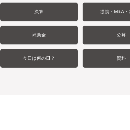
決算
提携・M&A・
補助金
公募
今日は何の日？
資料