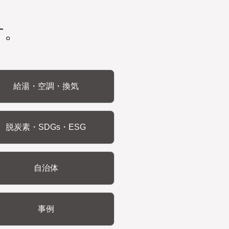
す。
給湯・空調・換気
脱炭素・SDGs・ESG
自治体
事例