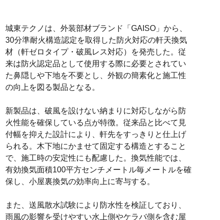
城東テクノは、外装部材ブランド「GAISO」から、
30分準耐火構造認定を取得した防火対応の軒天換気
材（軒ゼロタイプ・破風レス対応）を発売した。従
来は防火認定品として使用する際に必要とされてい
た鼻隠しや下地を不要とし、外観の簡素化と施工性
の向上を図る製品となる。
新製品は、破風を設けない納まりに対応しながら防
火性能を確保している点が特徴。従来品と比べて見
付幅を抑えた設計により、軒先をすっきりと仕上げ
られる。木下地にかませて固定する構造とすること
で、施工時の安定性にも配慮した。換気性能では、
有効換気面積100平方センチメートル毎メートルを確
保し、小屋裏換気の効率向上に寄与する。
また、送風散水試験により防水性を検証しており、
雨風の影響を受けやすい水上側やケラバ側を含む屋