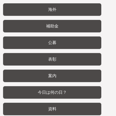
海外
補助金
公募
表彰
案内
今日は何の日？
資料