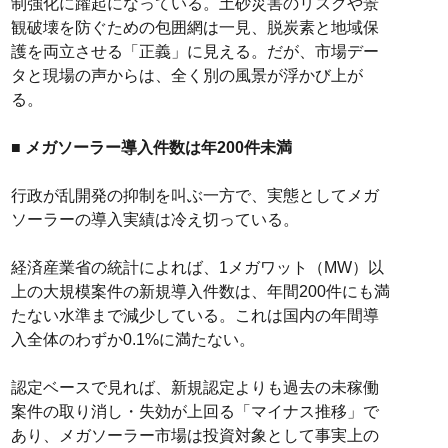
制強化に躍起になっている。土砂災害のリスクや景
観破壊を防ぐための包囲網は一見、脱炭素と地域保
護を両立させる「正義」に見える。だが、市場デー
タと現場の声からは、全く別の風景が浮かび上が
る。
■ メガソーラー導入件数は年200件未満
行政が乱開発の抑制を叫ぶ一方で、実態としてメガ
ソーラーの導入実績は冷え切っている。
経済産業省の統計によれば、1メガワット（MW）以
上の大規模案件の新規導入件数は、年間200件にも満
たない水準まで減少している。これは国内の年間導
入全体のわずか0.1%に満たない。
認定ベースで見れば、新規認定よりも過去の未稼働
案件の取り消し・失効が上回る「マイナス推移」で
あり、メガソーラー市場は投資対象として事実上の