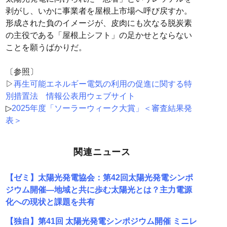
剥がし、いかに事業者を屋根上市場へ呼び戻すか。
形成された負のイメージが、皮肉にも次なる脱炭素
の主役である「屋根上シフト」の足かせとならない
ことを願うばかりだ。
〔参照〕
▷
再生可能エネルギー電気の利用の促進に関する特
別措置法 情報公表用ウェブサイト
▷
2025年度「ソーラーウィーク大賞」＜審査結果発
表＞
関連ニュース
【ゼミ】太陽光発電協会：第42回太陽光発電シンポ
ジウム開催―地域と共に歩む太陽光とは？主力電源
化への現状と課題を共有
【独自】第41回 太陽光発電シンポジウム開催 ミニレ