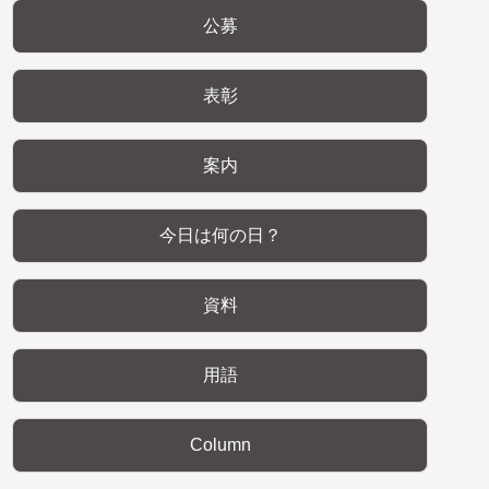
公募
表彰
案内
今日は何の日？
資料
用語
Column