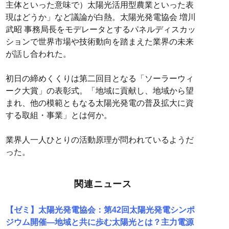
主体といった意味で）太陽光活用型農業といった表
現はどうか」など議論が白熱。太陽光発電協会 増川
武昭 事務局長をモデレータとするパネルディスカッ
ションで世界市場や技術動向を踏まえた業界の未来
が話し合われた。
初日の締めくくりは第二回目となる「ソーラーウィ
ーク大賞」の表彰式。「地域に貢献し、地域から望
まれ、他の模範ともなる太陽光発電の普及拡大に資
する取組・事業」とは何か。
業界人一人ひとりの活動原理が問われているようだ
った。
関連ニュース
【ゼミ】太陽光発電協会：第42回太陽光発電シンポ
ジウム開催―地域と共に歩む太陽光とは？主力電源