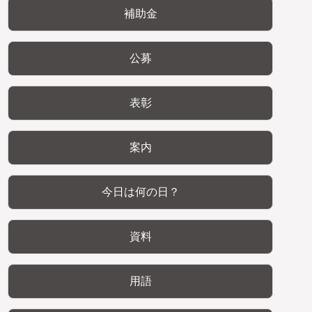
補助金
公募
表彰
案内
今日は何の日？
資料
用語