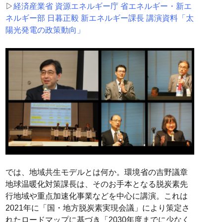
▷
経済産業省 資源エネルギー庁 省エネルギー・新エ
ネルギー部 日暮正毅 新エネルギー課長 講演資料「太
陽光発電の政策動向」
では、地域共生モデルとは何か。環境省の吉野議章
地球温暖化対策課長は、そのお手本となる脱炭素先
行地域や重点加速化事業などを中心に講演。これは
2021年に「国・地方脱炭素実現会議」により策定さ
れたロードマップに基づき「2030年度までに少なく