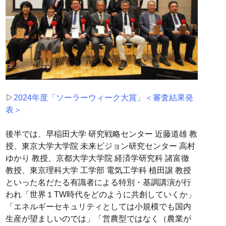
▷
2024年度「ソーラーウィーク大賞」＜審査結果発
表＞
後半では、早稲田大学 研究戦略センター 近藤道雄 教
授、東京大学大学院 未来ビジョン研究センター 高村
ゆかり 教授、京都大学大学院 経済学研究科 諸富徹
教授、東京理科大学 工学部 電気工学科 植田譲 教授
といった名だたる有識者による特別・基調講演が行
われ「世界１TW時代をどのように共創していくか」
「エネルギーセキュリティとしては小規模でも国内
生産が望ましいのでは」「営農型ではなく（農業が