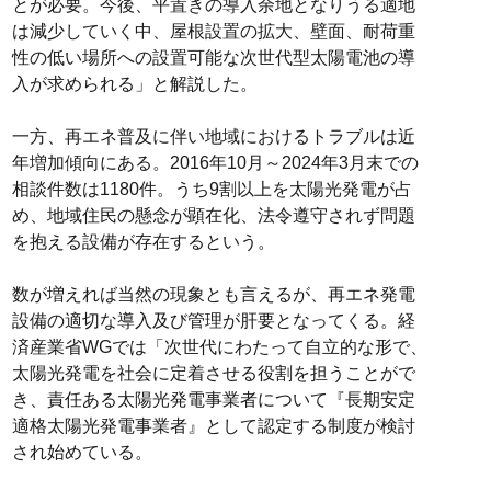
とが必要。今後、平置きの導入余地となりうる適地
は減少していく中、屋根設置の拡大、壁面、耐荷重
性の低い場所への設置可能な次世代型太陽電池の導
入が求められる」と解説した。
一方、再エネ普及に伴い地域におけるトラブルは近
年増加傾向にある。2016年10月～2024年3月末での
相談件数は1180件。うち9割以上を太陽光発電が占
め、地域住民の懸念が顕在化、法令遵守されず問題
を抱える設備が存在するという。
数が増えれば当然の現象とも言えるが、再エネ発電
設備の適切な導入及び管理が肝要となってくる。経
済産業省WGでは「次世代にわたって自立的な形で、
太陽光発電を社会に定着させる役割を担うことがで
き、責任ある太陽光発電事業者について『長期安定
適格太陽光発電事業者』として認定する制度が検討
され始めている。