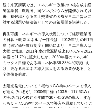
続く来賓講演では、エネルギー政策の中核を成す経
済産業省、環境省、同シンポジウムが開催されて以
来、初登場となる国土交通省の３省が再エネ普及に
対する課題や解決策としての政策展開を講演した。
再生可能エネルギーの導入状況について経済産業省
の日暮正毅 新エネルギー課長は「2012年7月のFIT制
度（固定価格買取制度）開始により、再エネ導入は
大幅に増加。2011年度の電源構成比10.4%から2022
年度は21.7%に拡大したが、2030年度のエネルギー
ミックス目標である再エネ比率36-38％の実現に向
け、更なる再エネの導入拡大を図る必要がある」と
全体像を俯瞰。
太陽光発電について「概ね５GW/年のペースで導入
が進んでいるが、2030年目標（103.5～117.6GW）
の実現には今後約６年間で30～45GWの導入、すな
わち５～7.5GW/年のペースで導入を継続していくこ