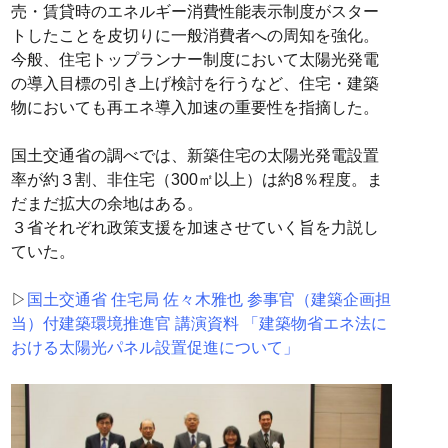
売・賃貸時のエネルギー消費性能表示制度がスター
トしたことを皮切りに一般消費者への周知を強化。
今般、住宅トップランナー制度において太陽光発電
の導入目標の引き上げ検討を行うなど、住宅・建築
物においても再エネ導入加速の重要性を指摘した。
国土交通省の調べでは、新築住宅の太陽光発電設置
率が約３割、非住宅（300㎡以上）は約8％程度。ま
だまだ拡大の余地はある。
３省それぞれ政策支援を加速させていく旨を力説し
ていた。
▷
国土交通省 住宅局 佐々木雅也 参事官（建築企画担
当）付建築環境推進官 講演資料 「建築物省エネ法に
おける太陽光パネル設置促進について」