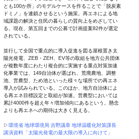
とも100か所」のモデルケースを作ることで「脱炭素
ドミノ」を連鎖させるという施策。再エネによる地
域課題の解決と住民の暮らしの質向上をめざしてい
る。現在、第五回までの公募で計画提案82件が選定
されている。
並行して全国で重点的に導入促進を図る屋根置き太
陽光発電、ZEB・ZEH、EV等の取組を地方公共団体
が複数年度にわたり複合的に実施する重点対策加速
化事業では、149自治体が選ばれ、荒廃農地、調整
池、営農型、ため池といった様々な場所での再エネ
導入が試みられている。このほか、地方自治体によ
る再エネ目標設定と取組が加速。営農型においては
累計4000件を超え年々増加傾向にあるという。懸念
よりも再エネへの期待は大きく見える。
▷
環境省 地球環境局 吉野議章 地球温暖化対策課長
講演資料「太陽光発電の最大限の導入に向けて」