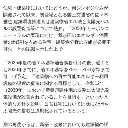
住宅・建築物においてはどうか。同シンポジウムが
開催されて以来、初登場となる国土交通省の佐々木
雅也 建築環境推進官は建築物省エネ法と太陽光パネ
ルの設置促進策について熱弁。「2050年カーボンニ
ュートラルの実現に向け、我が国のエネルギー消費
量の約3割を占める住宅・建築物分野の取組が必要不
可欠」との認識を示した上で
「2025年度の省エネ基準適合義務付けの後、遅くと
も2030年までに、省エネ基準をZEH・ZEB水準まで
引上げ予定」「建築物への再生可能エネルギー利用
設備の設置の促進に関する目標として、令和12年
（2030年）において新築戸建住宅の６割に太陽光発
電設備が設置されていることを目指す」といった具
体的な方針を説明。公営住宅においては既にZEHや
太陽光の搭載は原則化されているという。
別の角度からは、新築・改修においても建築物の販