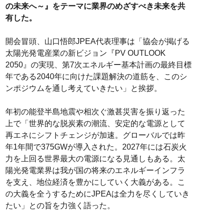
の未来へ～』をテーマに業界のめざすべき未来を共
有した。
開会冒頭、山口悟郎JPEA代表理事は「協会が掲げる
太陽光発電産業の新ビジョン『PV OUTLOOK
2050』の実現、第7次エネルギー基本計画の最終目標
年である2040年に向けた課題解決の道筋を、このシ
ンポジウムを通し考えていきたい」と挨拶。
年初の能登半島地震や相次ぐ激甚災害を振り返った
上で「世界的な脱炭素の潮流、安定的な電源として
再エネにシフトチェンジが加速。グローバルでは昨
年1年間で375GWが導入された。2027年には石炭火
力を上回る世界最大の電源になる見通しもある。太
陽光発電業界は我が国の将来のエネルギーインフラ
を支え、地位経済を豊かにしていく大義がある。こ
の大義を全うするためにJPEAは全力を尽くしていき
たい」との旨を力強く語った。