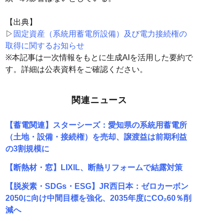
【出典】
▷
固定資産（系統用蓄電所設備）及び電力接続権の
取得に関するお知らせ
※本記事は一次情報をもとに生成AIを活用した要約で
す。詳細は公表資料をご確認ください。
関連ニュース
【蓄電関連】スターシーズ：愛知県の系統用蓄電所
（土地・設備・接続権）を売却、譲渡益は前期利益
の3割規模に
【断熱材・窓】LIXIL、断熱リフォームで結露対策
【脱炭素・SDGs・ESG】JR西日本：ゼロカーボン
2050に向け中間目標を強化、2035年度にCO₂60％削
減へ