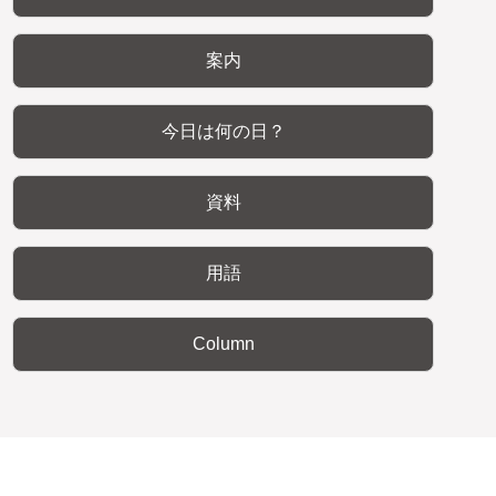
案内
今日は何の日？
資料
用語
Column