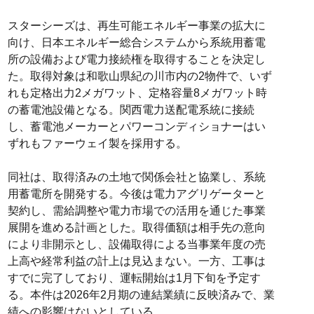
スターシーズは、再生可能エネルギー事業の拡大に
向け、日本エネルギー総合システムから系統用蓄電
所の設備および電力接続権を取得することを決定し
た。取得対象は和歌山県紀の川市内の2物件で、いず
れも定格出力2メガワット、定格容量8メガワット時
の蓄電池設備となる。関西電力送配電系統に接続
し、蓄電池メーカーとパワーコンディショナーはい
ずれもファーウェイ製を採用する。
同社は、取得済みの土地で関係会社と協業し、系統
用蓄電所を開発する。今後は電力アグリゲーターと
契約し、需給調整や電力市場での活用を通じた事業
展開を進める計画とした。取得価額は相手先の意向
により非開示とし、設備取得による当事業年度の売
上高や経常利益の計上は見込まない。一方、工事は
すでに完了しており、運転開始は1月下旬を予定す
る。本件は2026年2月期の連結業績に反映済みで、業
績への影響はないとしている。