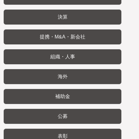
決算
提携・M&A・新会社
組織・人事
海外
補助金
公募
表彰