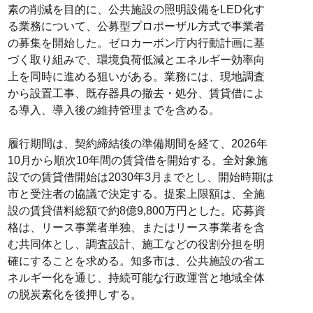
素の削減を目的に、公共施設の照明設備をLED化す
る業務について、公募型プロポーザル方式で事業者
の募集を開始した。ゼロカーボン庁内行動計画に基
づく取り組みで、環境負荷低減とエネルギー効率向
上を同時に進める狙いがある。業務には、現地調査
から設置工事、既存器具の撤去・処分、賃貸借によ
る導入、導入後の維持管理までを含める。
履行期間は、契約締結後の準備期間を経て、2026年
10月から順次10年間の賃貸借を開始する。全対象施
設での賃貸借開始は2030年3月までとし、開始時期は
市と受注者の協議で決定する。提案上限額は、全施
設の賃貸借料総額で約8億9,800万円とした。応募資
格は、リース事業者単独、またはリース事業者を含
む共同体とし、調査設計、施工などの役割分担を明
確にすることを求める。知多市は、公共施設の省エ
ネルギー化を通じ、持続可能な行政運営と地域全体
の脱炭素化を後押しする。