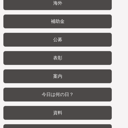
海外
補助金
公募
表彰
案内
今日は何の日？
資料