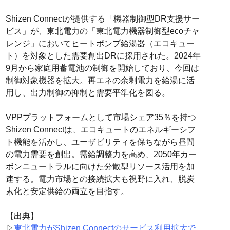
Shizen Connectが提供する「機器制御型DR支援サー
ビス」が、東北電力の「東北電力機器制御型ecoチャ
レンジ」においてヒートポンプ給湯器（エコキュー
ト）を対象とした需要創出DRに採用された。2024年
9月から家庭用蓄電池の制御を開始しており、今回は
制御対象機器を拡大。再エネの余剰電力を給湯に活
用し、出力制御の抑制と需要平準化を図る。
VPPプラットフォームとして市場シェア35％を持つ
Shizen Connectは、エコキュートのエネルギーシフ
ト機能を活かし、ユーザビリティを保ちながら昼間
の電力需要を創出。需給調整力を高め、2050年カー
ボンニュートラルに向けた分散型リソース活用を加
速する。電力市場との接続拡大も視野に入れ、脱炭
素化と安定供給の両立を目指す。
【出典】
▷
東北電力がShizen Connectのサービス利用拡大で