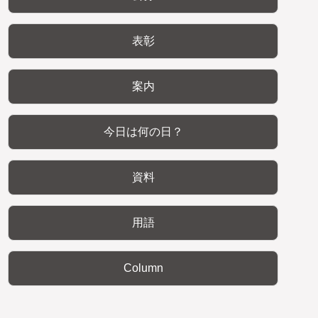
表彰
案内
今日は何の日？
資料
用語
Column