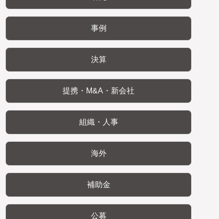
事例
決算
提携・M&A・新会社
組織・人事
海外
補助金
公募