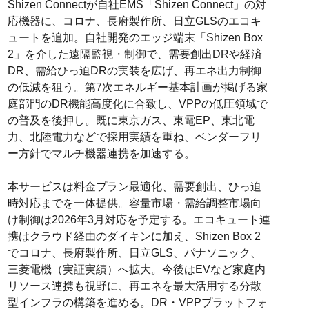
Shizen Connectが自社EMS「Shizen Connect」の対
応機器に、コロナ、長府製作所、日立GLSのエコキ
ュートを追加。自社開発のエッジ端末「Shizen Box
2」を介した遠隔監視・制御で、需要創出DRや経済
DR、需給ひっ迫DRの実装を広げ、再エネ出力制御
の低減を狙う。第7次エネルギー基本計画が掲げる家
庭部門のDR機能高度化に合致し、VPPの低圧領域で
の普及を後押し。既に東京ガス、東電EP、東北電
力、北陸電力などで採用実績を重ね、ベンダーフリ
ー方針でマルチ機器連携を加速する。
本サービスは料金プラン最適化、需要創出、ひっ迫
時対応までを一体提供。容量市場・需給調整市場向
け制御は2026年3月対応を予定する。エコキュート連
携はクラウド経由のダイキンに加え、Shizen Box 2
でコロナ、長府製作所、日立GLS、パナソニック、
三菱電機（実証実績）へ拡大。今後はEVなど家庭内
リソース連携も視野に、再エネを最大活用する分散
型インフラの構築を進める。DR・VPPプラットフォ