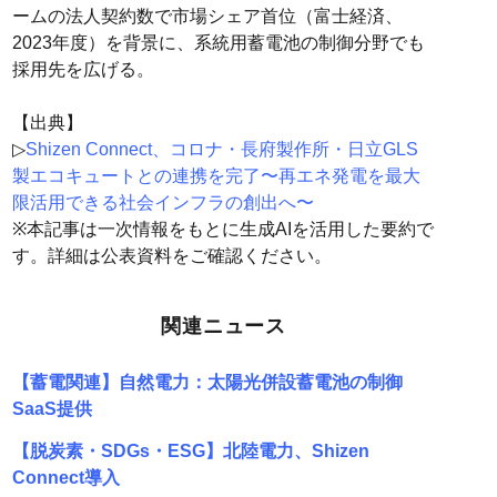
ームの法人契約数で市場シェア首位（富士経済、
2023年度）を背景に、系統用蓄電池の制御分野でも
採用先を広げる。
【出典】
▷
Shizen Connect、コロナ・長府製作所・日立GLS
製エコキュートとの連携を完了〜再エネ発電を最大
限活用できる社会インフラの創出へ〜
※本記事は一次情報をもとに生成AIを活用した要約で
す。詳細は公表資料をご確認ください。
関連ニュース
【蓄電関連】自然電力：太陽光併設蓄電池の制御
SaaS提供
【脱炭素・SDGs・ESG】北陸電力、Shizen
Connect導入