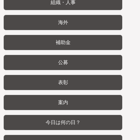
組織・人事
海外
補助金
公募
表彰
案内
今日は何の日？