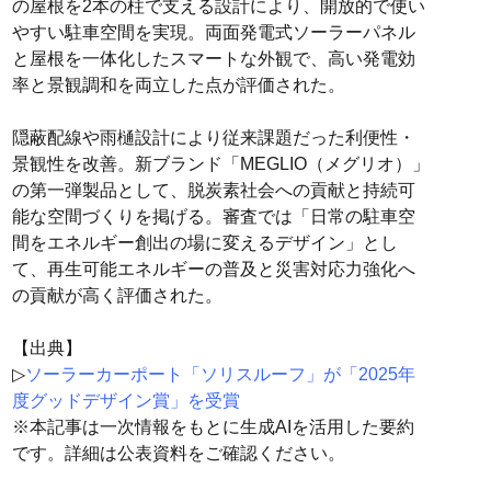
の屋根を2本の柱で支える設計により、開放的で使い
やすい駐車空間を実現。両面発電式ソーラーパネル
と屋根を一体化したスマートな外観で、高い発電効
率と景観調和を両立した点が評価された。
隠蔽配線や雨樋設計により従来課題だった利便性・
景観性を改善。新ブランド「MEGLIO（メグリオ）」
の第一弾製品として、脱炭素社会への貢献と持続可
能な空間づくりを掲げる。審査では「日常の駐車空
間をエネルギー創出の場に変えるデザイン」とし
て、再生可能エネルギーの普及と災害対応力強化へ
の貢献が高く評価された。
【出典】
▷
ソーラーカーポート「ソリスルーフ」が「2025年
度グッドデザイン賞」を受賞
※本記事は一次情報をもとに生成AIを活用した要約
です。詳細は公表資料をご確認ください。