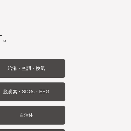
す。
給湯・空調・換気
脱炭素・SDGs・ESG
自治体