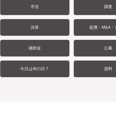
市況
調査
決算
提携・M&A・
補助金
公募
今日は何の日？
資料