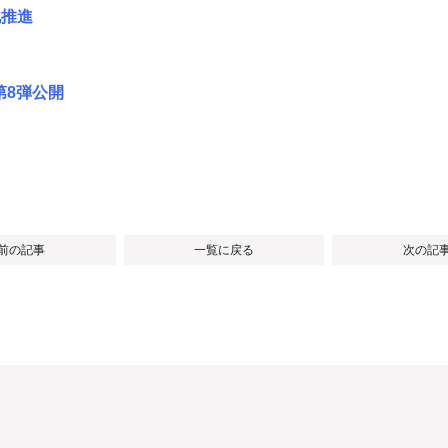
化推進
第8弾公開
 前の記事
一覧に戻る
次の記事