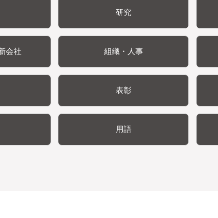
研究
新会社
組織・人事
表彰
用語