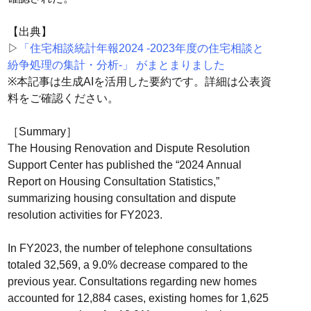
【出典】
▷
「住宅相談統計年報2024 -2023年度の住宅相談と
紛争処理の集計・分析-」 がまとまりました
※本記事は生成AIを活用した要約です。詳細は公表資
料をご確認ください。
［Summary］
The Housing Renovation and Dispute Resolution
Support Center has published the “2024 Annual
Report on Housing Consultation Statistics,”
summarizing housing consultation and dispute
resolution activities for FY2023.
In FY2023, the number of telephone consultations
totaled 32,569, a 9.0% decrease compared to the
previous year. Consultations regarding new homes
accounted for 12,884 cases, existing homes for 1,625