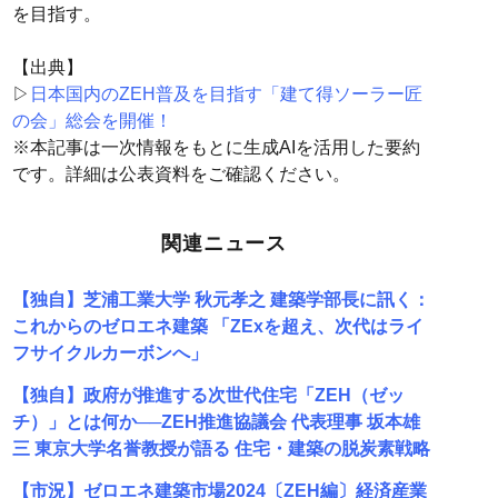
を目指す。
【出典】
▷
日本国内のZEH普及を目指す「建て得ソーラー匠
の会」総会を開催！
※本記事は一次情報をもとに生成AIを活用した要約
です。詳細は公表資料をご確認ください。
関連ニュース
【独自】芝浦工業大学 秋元孝之 建築学部長に訊く：
これからのゼロエネ建築 「ZExを超え、次代はライ
フサイクルカーボンへ」
【独自】政府が推進する次世代住宅「ZEH（ゼッ
チ）」とは何か──ZEH推進協議会 代表理事 坂本雄
三 東京大学名誉教授が語る 住宅・建築の脱炭素戦略
【市況】ゼロエネ建築市場2024〔ZEH編〕経済産業