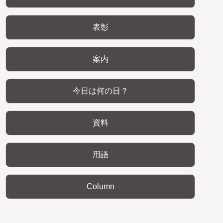
表彰
案内
今日は何の日？
資料
用語
Column