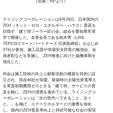
（出典：HPより）
ライジングコーポレーションは9月29日、日本国内の
ZEH（ネット・ゼロ・エネルギー・ハウス）普及を
目指す「建て得ソーラー匠の会」総会を愛知県常滑
市で開催した。名誉会長である柏木秀（LIXIL
TEPCOスマートパートナーズ 代表取締役）をはじめ
37社が参加。施工品質や現場安全対策の勉強会、会
員表彰などを実施し、ZEH推進に向けた協働体制を
強化した。
同会は施工技術の向上と顧客信頼の構築を目的に設
立され、現在46社が加盟。新築時の太陽光発電導入
を実質初期費用ゼロとする「建て得」サービスの普
及を軸に、ZEHの浸透を進めている。ライジングコ
ーポレーションは「次の世代へできること、次々
と。」を掲げ、ステークホルダーとの連携を強化
し、国内のZEH普及率向上と持続可能な社会の実現