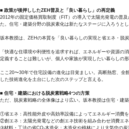
■ 政策が後押ししたZEH普及と「良い暮らし」の再定義
2012年の固定価格買取制度（FIT）の導入で太陽光発電の普及
た。住宅・建築分野の脱炭素化は新たなステージに入ろうとし
坂本教授は、ZEHの本質を「良い暮らしの実現と省エネ・脱
「快適な住環境や利便性を追求すれば、エネルギーや資源の消
定義することは難しいが、個人や家族が実現したい暮らしの形
ここ20〜30年で住宅設備の進化は目覚ましい。高断熱窓、全
した技術進化を土台にした次のステップと言える。
■ 住宅・建築における脱炭素戦略4つの方策
ただ、脱炭素戦略の全体像はより広い。坂本教授は住宅・建築
①省エネ：高性能外皮や高効率設備によってエネルギー消費を
②創エネ：太陽光発電などの創エネ技術を組み合わせ消費エネ
③材料・工法の省CO₂木造化：木造化や植林により大気中の