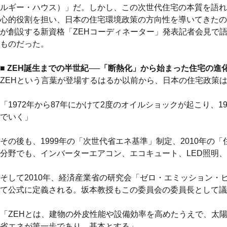
ルギー・ハウス）」だ。しかし、この次世代住宅の本質を語れる
心的役割を担い、日本の住宅環境政策の方向性を導いてきたのが
が創設する新資格「ZEHコーディネーター」発表記者会見で
ものだった。
■ ZEH誕生までの半世紀──「断熱化」から始まった住宅の進
ZEHという言葉が登場するはるか以前から、日本の住宅政策
「1972年から87年にかけて2度のオイルショックが起こり、
でいく」
その後も、1999年の「次世代省エネ基準」制定、2010年
分野でも、インバーターエアコン、エコキュート、LED照明
そして2010年、経済産業省の研究会「ゼロ・エミッション・
て公式に定義される。坂本教授もこの委員会の委員長として議
「ZEHとは、建物の外皮性能や設備効率を高めたうえで、太
省エネが第一歩であり、基本とする」