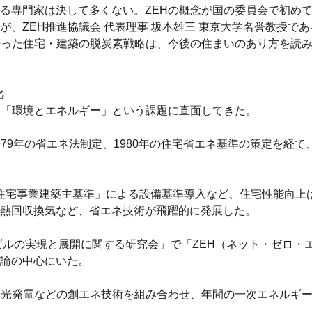
専門家は決して多くない。ZEHの概念が国の委員会で初めて定
、ZEH推進協議会 代表理事 坂本雄三 東京大学名誉教授で
語った住宅・建築の脱炭素戦略は、今後の住まいのあり方を読
化
は「環境とエネルギー」という課題に直面してきた。
1979年の省エネ法制定、1980年の住宅省エネ基準の策定を経
の「住宅事業建築主基準」による設備基準導入など、住宅性能向
、熱回収換気など、省エネ技術が飛躍的に発展した。
ビルの実現と展開に関する研究会」で「ZEH（ネット・ゼロ・
論の中心にいた。
陽光発電などの創エネ技術を組み合わせ、年間の一次エネルギ