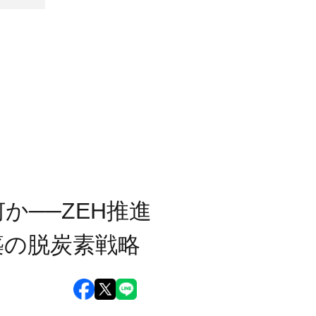
か──ZEH推進
築の脱炭素戦略