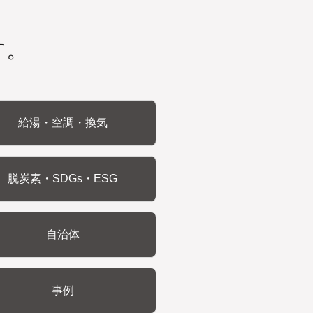
す。
給湯・空調・換気
脱炭素・SDGs・ESG
自治体
事例