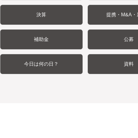
決算
提携・M&A・
補助金
公募
今日は何の日？
資料