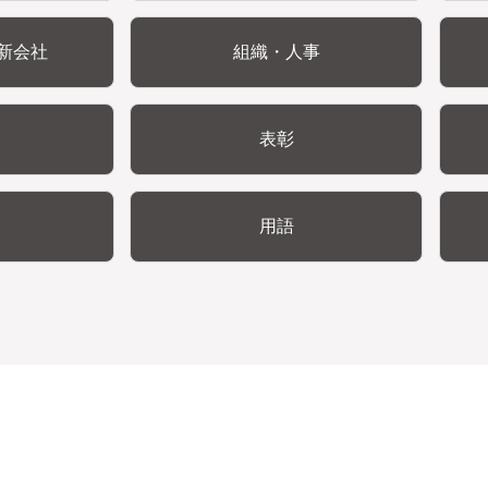
新会社
組織・人事
表彰
用語