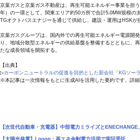
京葉ガスと京葉ガス不動産は、再生可能エネルギー事業を担う新
年）の一環として、関東エリア約50カ所で合計5.0MW規模
TGオクトパスエナジーを通じて供給し、建設・運用はHSKが
京葉ガスグループは、国内外での再生可能エネルギー電源開発
り、地域分散型エネルギーの供給基盤を整備するとともに、再
たな成長領域を開拓する。
【出典】
▷
カーボンニュートラルの促進を目的とした新会社「KGソー
※本記事は一次情報をもとに生成AIを活用した要約です。詳
【次世代自動車・充電器】中部電力ミライズとENECHANGE
【太陽光発電】Looop：再エネ余剰電力活用で実証受託