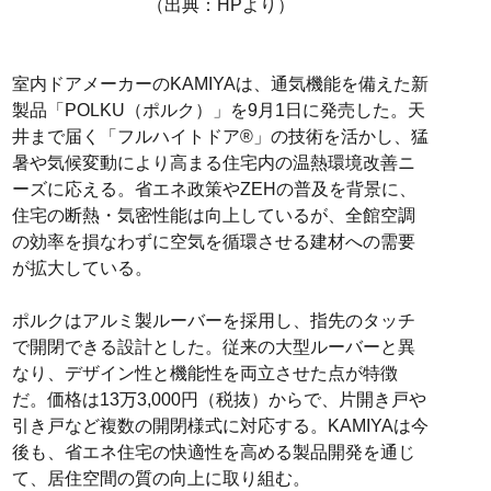
（出典：HPより）
室内ドアメーカーのKAMIYAは、通気機能を備えた新
製品「POLKU（ポルク）」を9月1日に発売した。天
井まで届く「フルハイトドア®」の技術を活かし、猛
暑や気候変動により高まる住宅内の温熱環境改善ニ
ーズに応える。省エネ政策やZEHの普及を背景に、
住宅の断熱・気密性能は向上しているが、全館空調
の効率を損なわずに空気を循環させる建材への需要
が拡大している。
ポルクはアルミ製ルーバーを採用し、指先のタッチ
で開閉できる設計とした。従来の大型ルーバーと異
なり、デザイン性と機能性を両立させた点が特徴
だ。価格は13万3,000円（税抜）からで、片開き戸や
引き戸など複数の開閉様式に対応する。KAMIYAは今
後も、省エネ住宅の快適性を高める製品開発を通じ
て、居住空間の質の向上に取り組む。