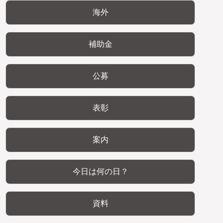
海外
補助金
公募
表彰
案内
今日は何の日？
資料