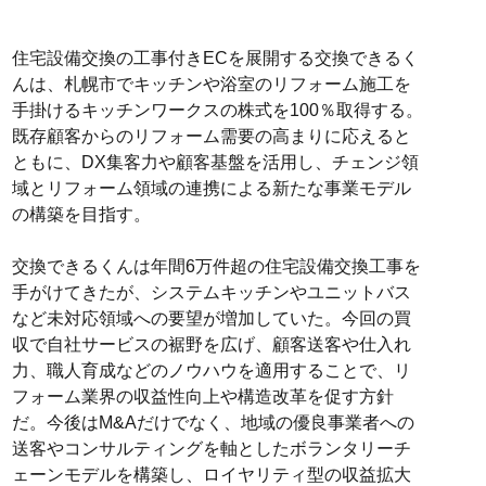
住宅設備交換の工事付きECを展開する交換できるく
んは、札幌市でキッチンや浴室のリフォーム施工を
手掛けるキッチンワークスの株式を100％取得する。
既存顧客からのリフォーム需要の高まりに応えると
ともに、DX集客力や顧客基盤を活用し、チェンジ領
域とリフォーム領域の連携による新たな事業モデル
の構築を目指す。
交換できるくんは年間6万件超の住宅設備交換工事を
手がけてきたが、システムキッチンやユニットバス
など未対応領域への要望が増加していた。今回の買
収で自社サービスの裾野を広げ、顧客送客や仕入れ
力、職人育成などのノウハウを適用することで、リ
フォーム業界の収益性向上や構造改革を促す方針
だ。今後はM&Aだけでなく、地域の優良事業者への
送客やコンサルティングを軸としたボランタリーチ
ェーンモデルを構築し、ロイヤリティ型の収益拡大