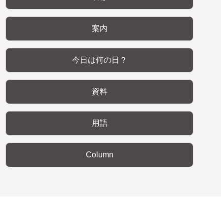
案内
今日は何の日？
資料
用語
Column