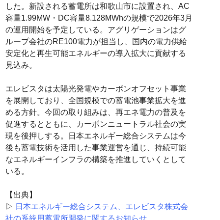
した。新設される蓄電所は和歌山市に設置され、AC
容量1.99MW・DC容量8.128MWhの規模で2026年3月
の運用開始を予定している。アグリゲーションはグ
ループ会社のRE100電力が担当し、国内の電力供給
安定化と再生可能エネルギーの導入拡大に貢献する
見込み。
エレビスタは太陽光発電やカーボンオフセット事業
を展開しており、全国規模での蓄電池事業拡大を進
める方針。今回の取り組みは、再エネ電力の普及を
促進するとともに、カーボンニュートラル社会の実
現を後押しする。日本エネルギー総合システムは今
後も蓄電技術を活用した事業運営を通じ、持続可能
なエネルギーインフラの構築を推進していくとして
いる。
【出典】
▷
日本エネルギー総合システム、エレビスタ株式会
社の系統用蓄電所開発に関するお知らせ