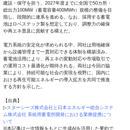
建設・保守を担う。2027年度までに全国で50カ所・
総出力100MW（蓄電容量400MWh）規模の整備を目
指し、段階的に連系を進める。なお、採用する蓄電
池はロベステック製を想定しており、調整力の確保
や再エネ普及に貢献する構えだ。
電力系統の安定化が求められる中、同社は用地確保
から設備管理まで一貫対応できる体制を構築済み。
蓄電池活用により、再エネの変動対応や市場取引で
の運用コスト最適化が期待される。両社は今回の協
業により、持続可能な社会の実現を視野に、国内に
おける再生可能エネルギーの導入拡大を共同で推進
する方針を示した。
【出典】
▷
スターシーズ株式会社と日本エネルギー総合システ
ム株式会社 系統用蓄電所開発における業務提携につ
いて
※本記事は一次情報をもとに生成AIを活用した要約で