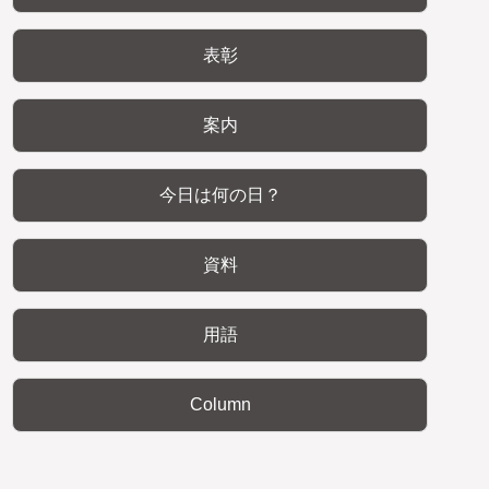
表彰
案内
今日は何の日？
資料
用語
Column