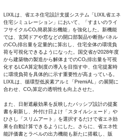
LIXILは、省エネ住宅設計支援システム「LIXIL省エネ
住宅シミュレーション」において、「すまいのライ
フサイクルCO₂簡易算出機能」を強化した。新機能
では、玄関ドアや窓などの開口部製品や断熱パネル
のCO₂排出量を定量的に算出し、住宅全体の環境負
荷を可視化できるようになった。国交省が2028年度
から建築物の製造から解体までのCO₂排出量を可視
化するLCA算定制度の導入を目指す中、住宅提案時
に環境負荷を具体的に示す重要性が高まっている。
LIXILは、循環型低炭素アルミ「PremiAL」の展開に
合わせ、CO₂算定の透明性も向上させた。
また、日射遮蔽効果を反映したパッシブ設計の提案
書を刷新し、外付け日よけ「スタイルシェード」や
ひさし「スリムアート」を選択するだけで省エネ効
果を自動計算できるようにした。さらに、省エネ性
能評価書とラベルの出力機能も新たに搭載し、販