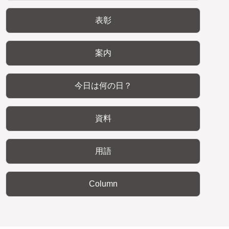
表彰
案内
今日は何の日？
資料
用語
Column