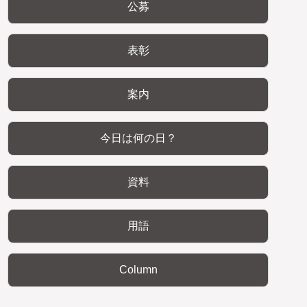
公募
表彰
案内
今日は何の日？
資料
用語
Column