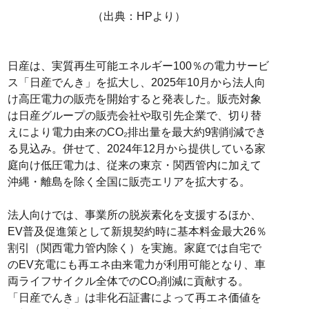
（出典：HPより）
日産は、実質再生可能エネルギー100％の電力サービ
ス「日産でんき」を拡大し、2025年10月から法人向
け高圧電力の販売を開始すると発表した。販売対象
は日産グループの販売会社や取引先企業で、切り替
えにより電力由来のCO₂排出量を最大約9割削減でき
る見込み。併せて、2024年12月から提供している家
庭向け低圧電力は、従来の東京・関西管内に加えて
沖縄・離島を除く全国に販売エリアを拡大する。
法人向けでは、事業所の脱炭素化を支援するほか、
EV普及促進策として新規契約時に基本料金最大26％
割引（関西電力管内除く）を実施。家庭では自宅で
のEV充電にも再エネ由来電力が利用可能となり、車
両ライフサイクル全体でのCO₂削減に貢献する。
「日産でんき」は非化石証書によって再エネ価値を