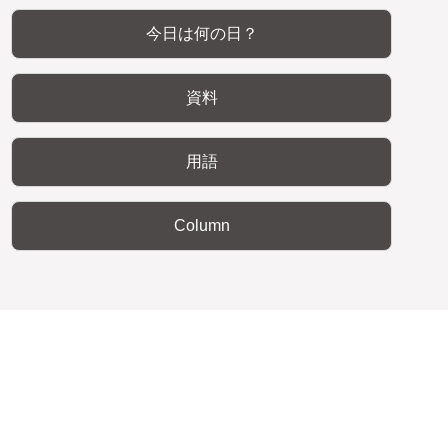
今日は何の日？
資料
用語
Column