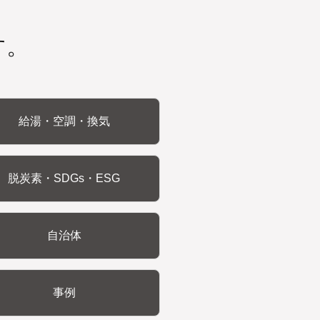
す。
給湯・空調・換気
脱炭素・SDGs・ESG
自治体
事例