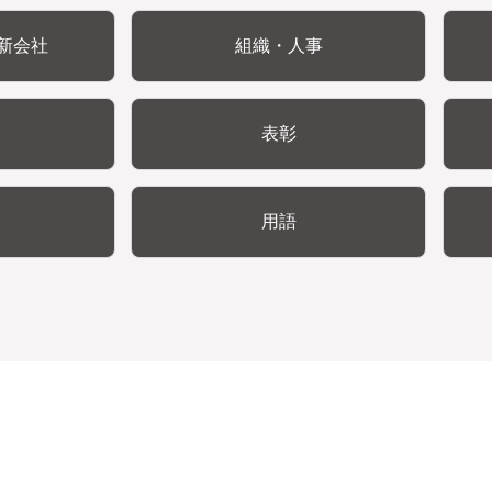
新会社
組織・人事
表彰
用語