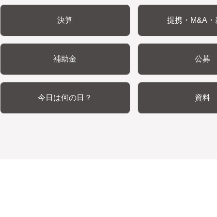
決算
提携・M&A・
補助金
公募
今日は何の日？
資料