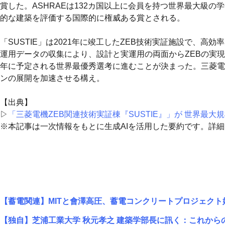
賞した。ASHRAEは132カ国以上に会員を持つ世界最大級
的な建築を評価する国際的に権威ある賞とされる。
「SUSTIE」は2021年に竣工したZEB技術実証施設で、
運用データの収集により、設計と実運用の両面からZEBの実現
年に予定される世界最優秀選考に進むことが決まった。三菱電
ンの展開を加速させる構え。
【出典】
▷
「三菱電機ZEB関連技術実証棟『SUSTIE』」が 世界最
※本記事は一次情報をもとに生成AIを活用した要約です。詳
【蓄電関連】MITと會澤高圧、蓄電コンクリートプロジェクト
【独自】芝浦工業大学 秋元孝之 建築学部長に訊く：これから