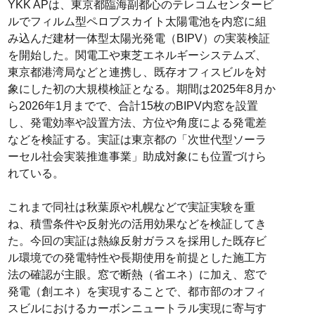
YKK APは、東京都臨海副都心のテレコムセンタービ
ルでフィルム型ペロブスカイト太陽電池を内窓に組
み込んだ建材一体型太陽光発電（BIPV）の実装検証
を開始した。関電工や東芝エネルギーシステムズ、
東京都港湾局などと連携し、既存オフィスビルを対
象にした初の大規模検証となる。期間は2025年8月か
ら2026年1月までで、合計15枚のBIPV内窓を設置
し、発電効率や設置方法、方位や角度による発電差
などを検証する。実証は東京都の「次世代型ソーラ
ーセル社会実装推進事業」助成対象にも位置づけら
れている。
これまで同社は秋葉原や札幌などで実証実験を重
ね、積雪条件や反射光の活用効果などを検証してき
た。今回の実証は熱線反射ガラスを採用した既存ビ
ル環境での発電特性や長期使用を前提とした施工方
法の確認が主眼。窓で断熱（省エネ）に加え、窓で
発電（創エネ）を実現することで、都市部のオフィ
スビルにおけるカーボンニュートラル実現に寄与す