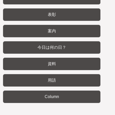
表彰
案内
今日は何の日？
資料
用語
Column