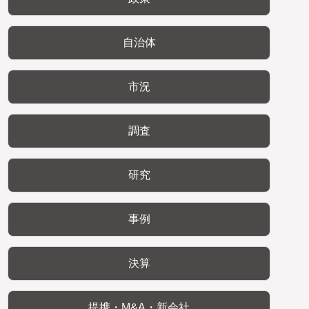
自治体
市況
調査
研究
事例
決算
提携・M&A・新会社