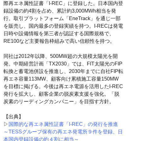
際再エネ属性証書「I-REC」に登録した。日本国内登
録設備の約4割を占め、累計約3,000MWh相当を発
行。取引プラットフォーム「EneTrack」を通じ一部
を販売し、国内最多の登録実績を持つ。I-RECは発電
日時や設備情報を第三者が認証する国際規格で、
RE100など主要報告枠組みで高い信頼性を持つ。
同社は2012年以降、500MW超の大規模太陽光を開
発。中期経営計画「TX2030」では、FIT太陽光のFIP
転換と蓄電池併設を推進し、2030年までに自社FIP転
再エネ容量113MW、顧客向け累積施工容量150MW
を目標に掲げる。今後は再エネ電源を活用したI-REC
発行を拡大し、顧客企業の脱炭素支援を強化。「脱
炭素のリーディングカンパニー」を目指す方針。
【出典】
▷
国際的な再エネ属性証書「I-REC」の発行を推進
～TESSグループ保有の再エネ発電所９件を登録、日
本国内登録設備の約４割に相当～