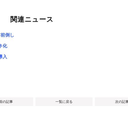
関連ニュース
年前倒し
ネ化
導入
 前の記事
一覧に戻る
次の記事