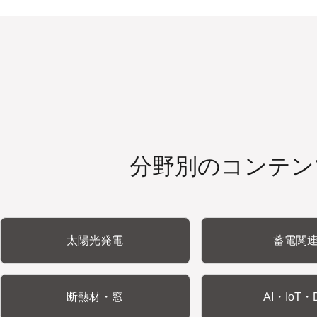
分野別のコンテン
太陽光発電
蓄電関
断熱材・窓
AI・IoT・