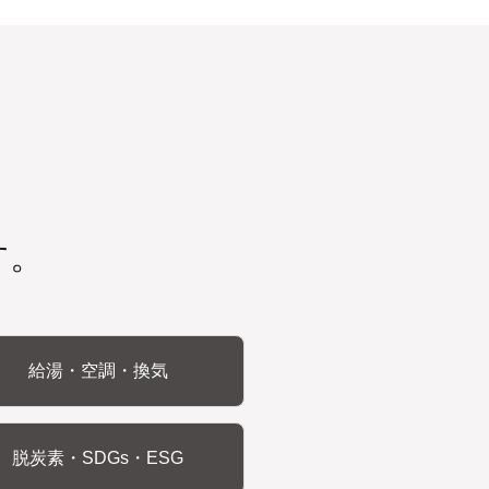
す。
給湯・空調・換気
脱炭素・SDGs・ESG