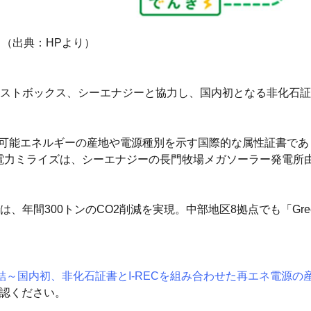
（出典：HPより）
トボックス、シーエナジーと協力し、国内初となる非化石証書と
ertificate）は、再生可能エネルギーの産地や電源種別を示す国際的な属性
部電力ミライズは、シーエナジーの長門牧場メガソーラー発電所
年間300トンのCO2削減を実現。中部地区8拠点でも「Gre
締結～国内初、非化石証書とI-RECを組み合わせた再エネ電源
確認ください。