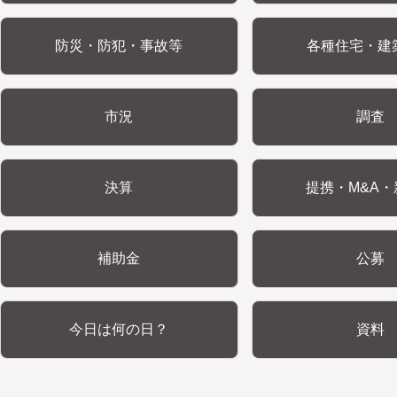
防災・防犯・事故等
各種住宅・建
市況
調査
決算
提携・M&A・
補助金
公募
今日は何の日？
資料