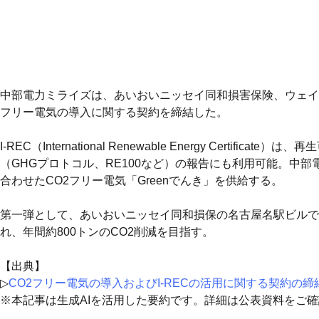
中部電力ミライズは、あいおいニッセイ同和損害保険、ウェイス
フリー電気の導入に関する契約を締結した。
I-REC（International Renewable Energy C
（GHGプロトコル、RE100など）の報告にも利用可能。中
合わせたCO2フリー電気「Greenでんき」を供給する。
第一弾として、あいおいニッセイ同和損保の名古屋名駅ビルでは、
れ、年間約800トンのCO2削減を目指す。
【出典】
▷
CO2フリー電気の導入およびI-RECの活用に関する契約の
※本記事は生成AIを活用した要約です。詳細は公表資料をご