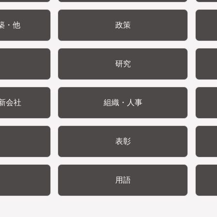
築・他
政策
研究
新会社
組織・人事
表彰
用語