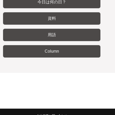
今日は何の日？
資料
用語
Column