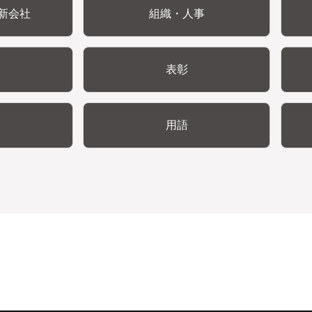
新会社
組織・人事
表彰
用語