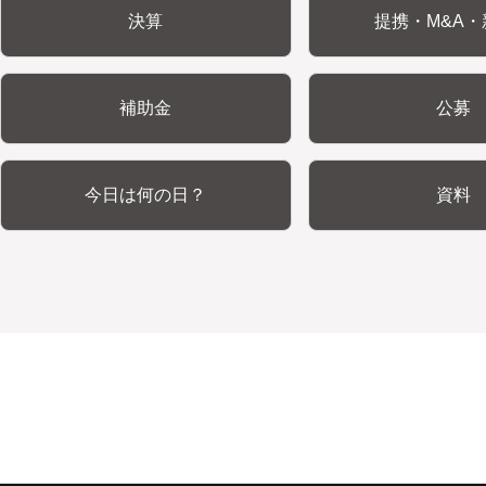
決算
提携・M&A・
補助金
公募
今日は何の日？
資料