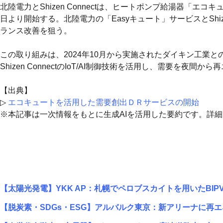
北陸電力とShizen Connectは、ヒートポンプ給湯器「
日より開始する。北陸電力の「Easyキュート」サービスとShi
ランス改善を狙う。
この取り組みは、2024年10月から実施されたダイキン工業
Shizen ConnectのIoT/AI制御技術を活用し、需要を
【出典】
▷
エコキュートを活用した需要創出ＤＲサービスの開始
※本記事は一次情報をもとに生成AIを活用した要約です。詳
【太陽光発電】YKK AP：札幌でペロブスカイトを用いたBIP
【脱炭素・SDGs・ESG】アルバルク東京：新アリーナに再エ