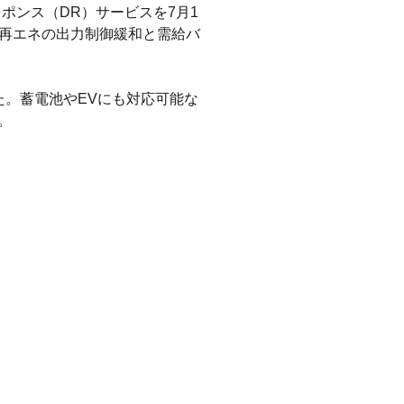
スポンス（DR）サービスを7月1
で、再エネの出力制御緩和と需給バ
た。蓄電池やEVにも対応可能な
。