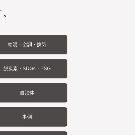
す。
給湯・空調・換気
脱炭素・SDGs・ESG
自治体
事例