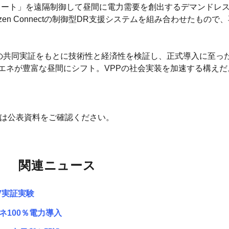
エコキュート」を遠隔制御して昼間に電力需要を創出するデマンドレ
zen Connectの制御型DR支援システムを組み合わせたもの
との共同実証をもとに技術性と経済性を検証し、正式導入に至っ
夜間から再エネが豊富な昼間にシフト。VPPの社会実装を加速する構えだ
細は公表資料をご確認ください。
関連ニュース
V実証実験
ネ100％電力導入