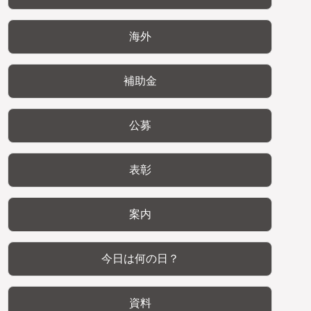
海外
補助金
公募
表彰
案内
今日は何の日？
資料