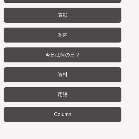
表彰
案内
今日は何の日？
資料
用語
Column