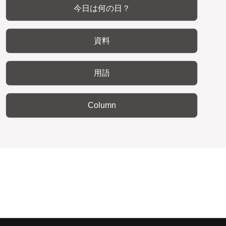
今日は何の日？
資料
用語
Column