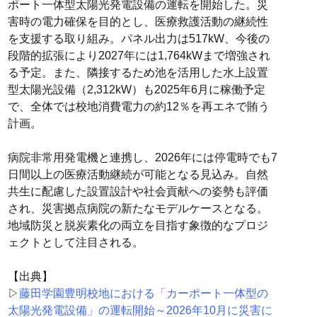
ポート一体型太陽光発電設備の運転を開始した。災
害時の電力確保を目的とし、医療救護活動の継続性
を支援する取り組み。パネル出力は517kW、今後の
段階的拡張により2027年には1,764kWまで増強され
る予定。また、隣接するため池を活用した水上設置
型太陽光設備（2,312kW）も2025年6月に稼働予定
で、全体では校地消費電力の約12％を再エネで賄う
計画。
病院非常用発電機と連携し、2026年には停電時でも7
日間以上の医療活動継続が可能となる見込み。自然
共生に配慮した設置設計や社会貢献への姿勢も評価
され、災害拠点病院の新たなモデルケースとなる。
地域防災と脱炭素化の両立を目指す象徴的なプロジ
ェクトとして注目される。
【出典】
▷
藤田学園豊明校地における「カーポート一体型の
太陽光発電設備」の運転開始～2026年10月に災害に