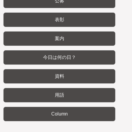
公募
表彰
案内
今日は何の日？
資料
用語
Column