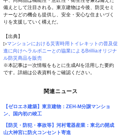
中、同商品は機能性・意匠性・衛生性を兼ね備えた
備えとして注目される。東京建物は今後、防災セミ
ナーなどの機会も提供し、安全・安心な住まいづく
りを支援していく構えだ。
【出典】
▷
マンションにおける災害時用トイレキットの普及促
進に向けヘラルボニーとの協業によるBrilliaオリジナ
ル防災商品を販売
※本記事は一次情報をもとに生成AIを活用した要約
です。詳細は公表資料をご確認ください。
関連ニュース
【ゼロエネ建築】東京建物：ZEH-M分譲マンショ
ン、国内初の竣工
【防災・防犯・事故等】河村電器産業：東北の開成
山大神宮に防火コンセント寄進