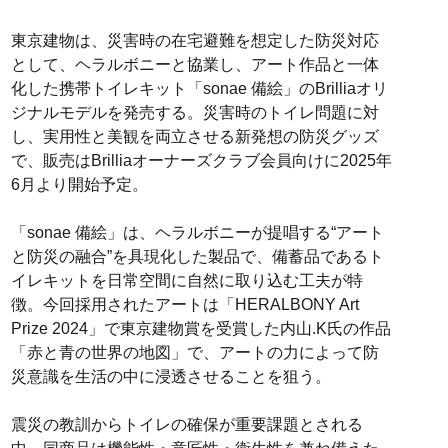
東京建物は、災害時の在宅避難を想定した防災対応
として、ヘラルボニーと協業し、アート作品と一体
化した携帯トイレキット「sonae 備絵」のBrilliaオリ
ジナルモデルを発売する。災害時のトイレ問題に対
し、実用性と美観を両立させる新発想の防災グッズ
で、販売はBrilliaオーナーズクラブ会員向けに2025年
6月より開始予定。
「sonae 備絵」は、ヘラルボニーが提唱する“アート
と防災の融合”を具現化した製品で、備蓄品であるト
イレキットを日常空間に自然に取り込む工夫が特
徴。今回採用されたアートは「HERALBONY Art
Prize 2024」で東京建物賞を受賞した内山.K氏の作品
「赤と青の世界の地図」で、アートの力によって防
災意識を生活の中に浸透させることを狙う。
震災の教訓からトイレの確保が重要課題とされる