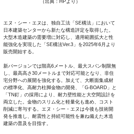
（出典：HPより）
エヌ・シー・エヌは、独自工法「SE構法」において
日本建築センターから新たな構造評定を取得した。
大型木造建築の需要増に対応し、適用範囲拡大と性
能強化を実現した「SE構法Ver.3」を2025年6月より
販売開始する。
新バージョンでは階高6メートル、最大スパン制限無
し、最高高さ30メートルまで対応可能となり、非住
宅分野への展開を強化する。加えて、大断面集成材
の標準化、高耐力柱脚金物の開発、「G-BOARD」と
「TN釘」の採用により、耐力壁性能と大空間設計を
両立した。金物のスリム化と軽量化も進め、コスト
削減に寄与する。エヌ・シー・エヌは今後も技術開
発を推進し、耐震性と持続可能性を兼ね備えた木造
建築の普及を目指す。