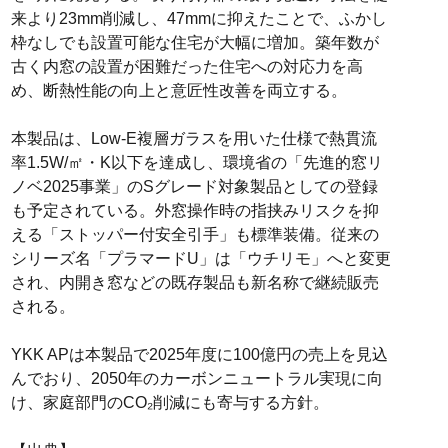
来より23mm削減し、47mmに抑えたことで、ふかし
枠なしでも設置可能な住宅が大幅に増加。築年数が
古く内窓の設置が困難だった住宅への対応力を高
め、断熱性能の向上と意匠性改善を両立する。
本製品は、Low-E複層ガラスを用いた仕様で熱貫流
率1.5W/㎡・K以下を達成し、環境省の「先進的窓リ
ノベ2025事業」のSグレード対象製品としての登録
も予定されている。外窓操作時の指挟みリスクを抑
える「ストッパー付安全引手」も標準装備。従来の
シリーズ名「プラマードU」は「ウチリモ」へと変更
され、内開き窓などの既存製品も新名称で継続販売
される。
YKK APは本製品で2025年度に100億円の売上を見込
んでおり、2050年のカーボンニュートラル実現に向
け、家庭部門のCO₂削減にも寄与する方針。