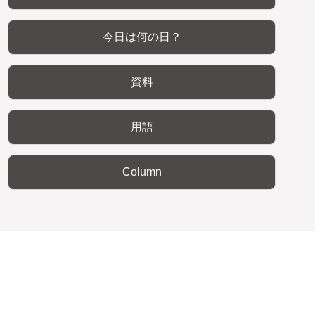
今日は何の日？
資料
用語
Column