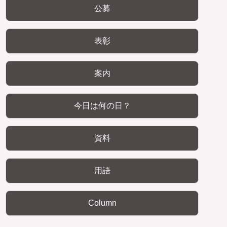
公募
表彰
案内
今日は何の日？
資料
用語
Column