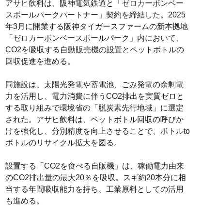
アサヒ飲料は、阪神電気鉄道と「ゼロカーボンベー
スボールパークパートナー」契約を締結した。2025
年3月に開業する阪神タイガースファームの新本拠地
「ゼロカーボンベースボールパーク」内において、
CO2を吸収する自動販売機の設置とペットボトルの
回収促進を進める。
同施設は、太陽光発電や蓄電池、ごみ発電の余剰電
力を活用し、電力消費に伴うCO2排出を実質ゼロと
する取り組みで環境省の「脱炭素先行地域」に選定
された。アサヒ飲料は、ペットボトル回収の呼びか
けを強化し、分別精度を向上させることで、ボトルto
ボトルのリサイクル拡大を図る。
設置する「CO2を食べる自販機」は、稼働電力由来
のCO2排出量の最大20％を吸収。スギ約20本分に相
当する年間吸収能力を持ち、工業原料としての活用
も進める。