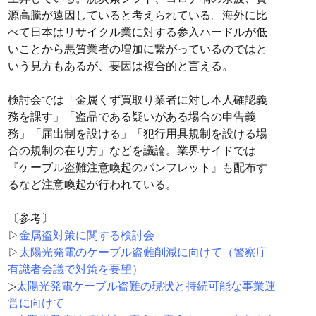
源高騰が遠因していると考えられている。海外に比
べて日本はリサイクル業に対する参入ハードルが低
いことから悪質業者の増加に繋がっているのではと
いう見方もあるが、要因は複合的と言える。
検討会では「金属くず買取り業者に対し本人確認義
務を課す」「盗品である疑いがある場合の申告義
務」「届出制を設ける」「犯行用具規制を設ける場
合の規制の在り方」などを議論。業界サイドでは
『ケーブル盗難注意喚起のパンフレット』も配布す
るなど注意喚起が行われている。
〔参考〕
▷
金属盗対策に関する検討会
▷
太陽光発電のケーブル盗難削減に向けて（警察庁
有識者会議で対策を要望）
▷
太陽光発電ケーブル盗難の現状と持続可能な事業運
営に向けて