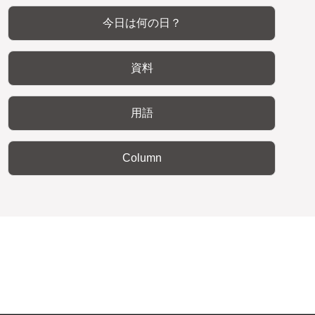
今日は何の日？
資料
用語
Column