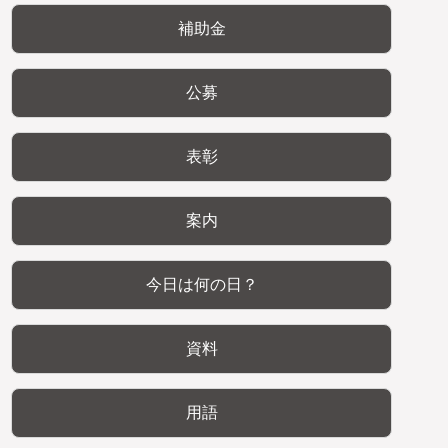
補助金
公募
表彰
案内
今日は何の日？
資料
用語